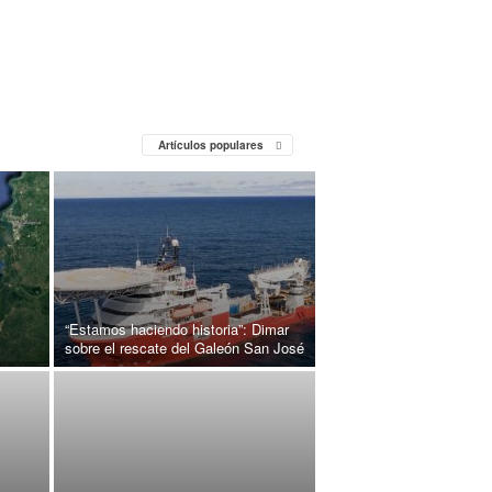
Artículos populares
“Estamos haciendo historia”: Dimar
sobre el rescate del Galeón San José