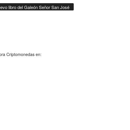
evo libro del Galeón Señor San José
ra Criptomonedas en: