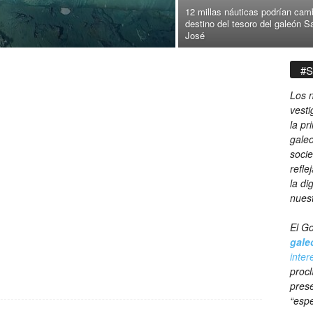
12 millas náuticas podrían camb
destino del tesoro del galeón S
José
#S
Los n
vesti
la pr
galeo
socie
refle
la di
nues
El Go
gale
inter
procl
prese
“espe