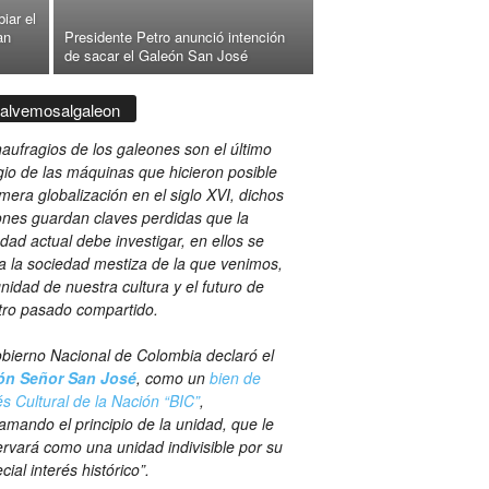
iar el
an
Presidente Petro anunció intención
de sacar el Galeón San José
alvemosalgaleon
aufragios de los galeones son el último
gio de las máquinas que hicieron posible
imera globalización en el siglo XVI, dichos
nes guardan claves perdidas que la
dad actual debe investigar, en ellos se
ja la sociedad mestiza de la que venimos,
gnidad de nuestra cultura y el futuro de
tro pasado compartido.
bierno Nacional de Colombia declaró el
ón Señor San José
, como un
bien de
és Cultural de la Nación “BIC”
,
amando el principio de la unidad, que le
rvará como una unidad indivisible por su
cial interés histórico”.