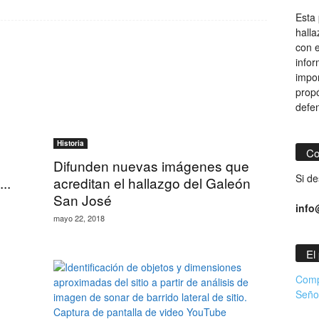
Esta 
hall
con e
infor
impor
propó
defe
Historia
Co
Difunden nuevas imágenes que
Si de
..
acreditan el hallazgo del Galeón
San José
info
mayo 22, 2018
El
Comp
Señor