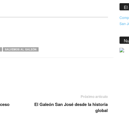
El
Compr
San Jo
Nu
SALVEMOS AL GALEÓN
Próximo artículo
oceso
El Galeón San José desde la historia
global