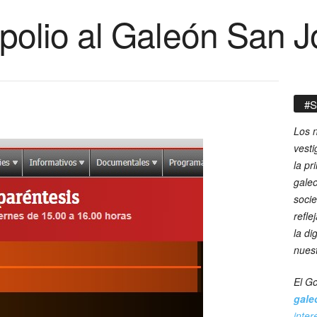
xpolio al Galeón San 
#S
Los n
vesti
la pr
galeo
socie
refle
la di
nues
El Go
gale
inter