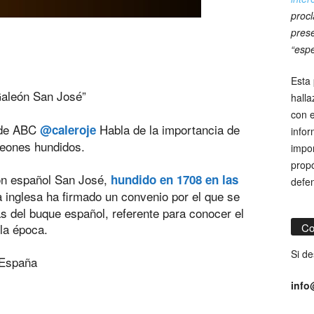
procl
prese
“espe
Esta 
Galeón San José”
hall
con e
l de ABC
Habla de la importancia de
@caleroje
infor
leones hundidos.
impor
propó
eón español San José,
hundido en 1708 en las
defe
 inglesa ha firmado un convenio por el que se
s del buque español, referente para conocer el
la época.
Co
Si de
 España
info