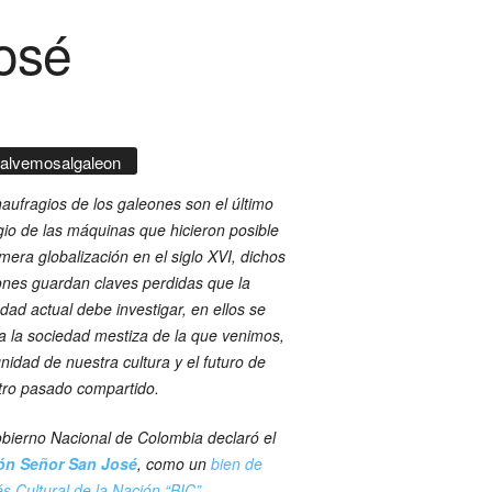
José
alvemosalgaleon
aufragios de los galeones son el último
gio de las máquinas que hicieron posible
imera globalización en el siglo XVI, dichos
nes guardan claves perdidas que la
dad actual debe investigar, en ellos se
ja la sociedad mestiza de la que venimos,
gnidad de nuestra cultura y el futuro de
tro pasado compartido.
bierno Nacional de Colombia declaró el
ón Señor San José
, como un
bien de
és Cultural de la Nación “BIC”
,