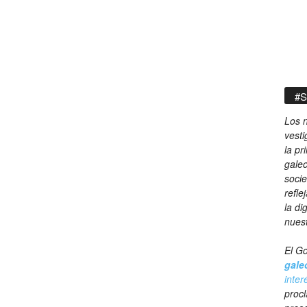
#S
Los n
vesti
la pr
galeo
socie
refle
la di
nues
El Go
gale
inter
procl