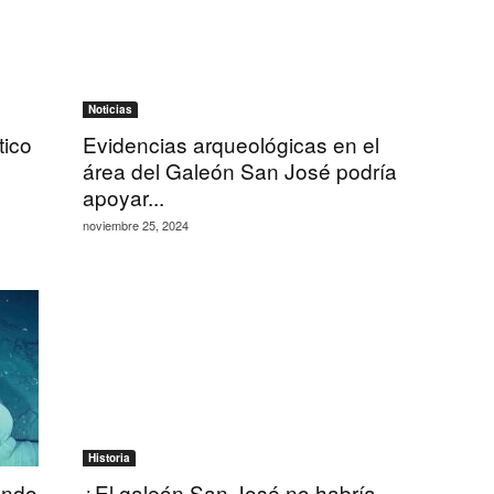
Noticias
tico
Evidencias arqueológicas en el
área del Galeón San José podría
apoyar...
noviembre 25, 2024
Historia
endo
¿El galeón San José no habría