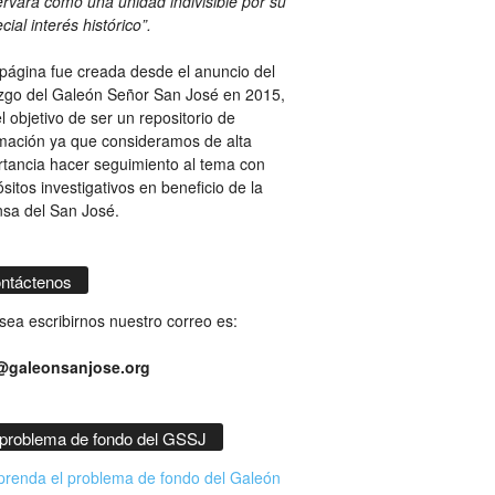
rvará como una unidad indivisible por su
cial interés histórico”.
página fue creada desde el anuncio del
azgo del Galeón Señor San José en 2015,
l objetivo de ser un repositorio de
mación ya que consideramos de alta
tancia hacer seguimiento al tema con
sitos investigativos en beneficio de la
nsa del San José.
ntáctenos
sea escribirnos nuestro correo es:
@galeonsanjose.org
 problema de fondo del GSSJ
renda el problema de fondo del Galeón