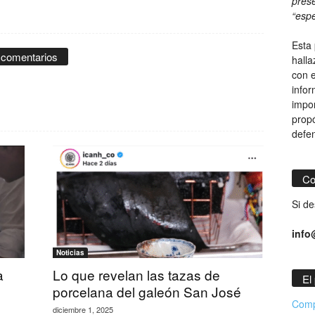
prese
“espe
Esta 
 comentarios
hall
con e
infor
impor
propó
defe
Co
Si de
info
Noticias
a
Lo que revelan las tazas de
El
porcelana del galeón San José
Comp
diciembre 1, 2025