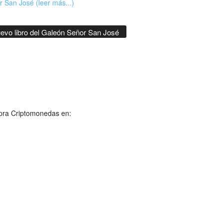
 San José (leer más...)
evo libro del Galeón Señor San José
ra Criptomonedas en: