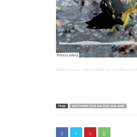
GaleonSanJose
·
Podcast Galeón San José Nocturna R
TAGS
NOCTURNA RCN GALEÓN SAN JOSÉ