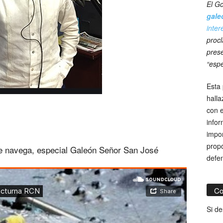
El Go
gale
inter
procl
prese
“espe
Esta 
hall
con e
infor
impor
propó
e navega, especial Galeón Señor San José
defe
Co
Si de