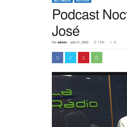
MULTIMEDIA
NOTICIAS
Podcast Noc
José
Por
-
julio 21, 2020
1131
0
admin