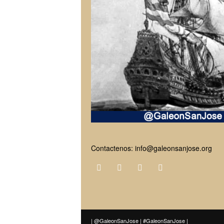
Contactenos:
info@galeonsanjose.org
| @GaleonSanJose | #GaleonSanJose |