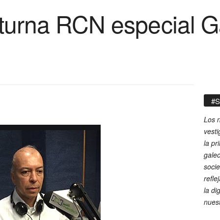
turna RCN especial G
#S
Los n
vesti
la pr
galeo
socie
refle
la di
nues