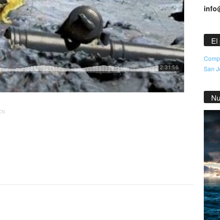
info
El
Compr
San Jo
Nu
CN