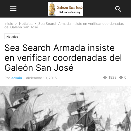
Inicio
Noticias
Sea Search Armada insiste en verificar coordenadas
del Galeón San José
Noticias
Sea Search Armada insiste
en verificar coordenadas del
Galeón San José
1828
0
Por
admin
-
diciembre 19, 2015