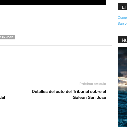
El
Compr
San Jo
SAN JOSÉ
Nu
Próximo artículo
Detalles del auto del Tribunal sobre el
del
Galeón San José