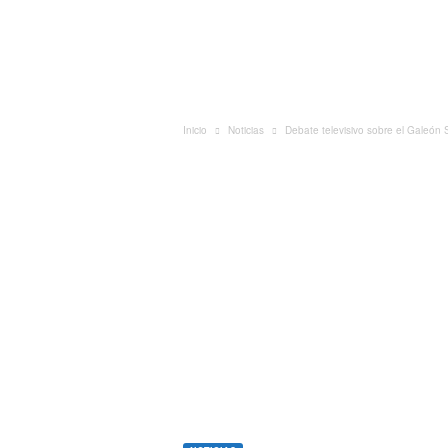
ó
n
S
a
n
J
Inicio
Noticias
Debate televisivo sobre el Galeón
o
s
é