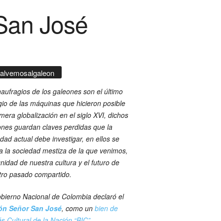
 San José
alvemosalgaleon
aufragios de los galeones son el último
gio de las máquinas que hicieron posible
imera globalización en el siglo XVI, dichos
nes guardan claves perdidas que la
dad actual debe investigar, en ellos se
ja la sociedad mestiza de la que venimos,
gnidad de nuestra cultura y el futuro de
tro pasado compartido.
bierno Nacional de Colombia declaró el
ón Señor San José
, como un
bien de
és Cultural de la Nación “BIC”
,