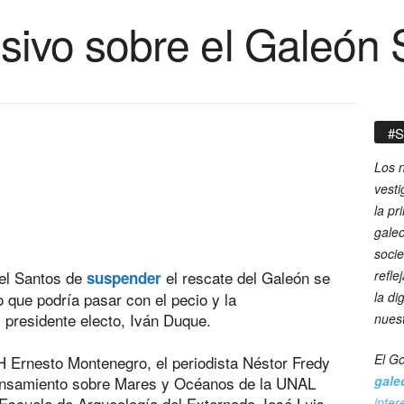
isivo sobre el Galeón
#S
Los n
vesti
la pr
galeo
socie
el Santos de
el rescate del Galeón se
refle
suspender
 que podría pasar con el pecio y la
la di
 presidente electo, Iván Duque.
nues
El Go
NH Ernesto Montenegro, el periodista Néstor Fredy
 Pensamiento sobre Mares y Océanos de la UNAL
gale
a Escuela de Arqueología del Externado José Luis
inter