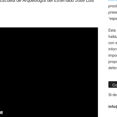
procl
prese
“espe
Esta 
hall
con e
infor
impor
propó
defe
Co
Si de
info