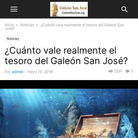
Inicio
Noticias
¿Cuánto vale realmente el tesoro del Galeón San
José?
Noticias
¿Cuánto vale realmente el
tesoro del Galeón San José?
2291
0
Por
admin
-
mayo 13, 2018