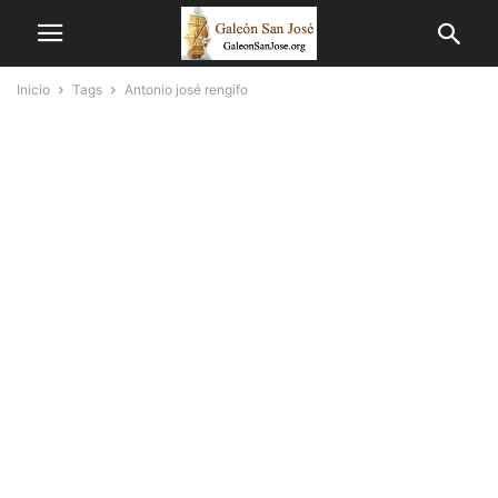
Inicio
Tags
Antonio josé rengifo